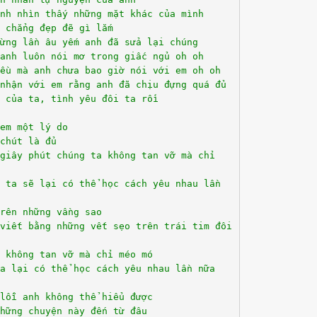
nh nhìn thấy những mặt khác của mình
 chẳng đẹp đẽ gì lắm
ừng lần âu yếm anh đã sửa lại chúng
anh luôn nói mơ trong giấc ngủ oh oh
ều mà anh chưa bao giờ nói với em oh oh
nhận với em rằng anh đã chịu đựng quá đủ
 của ta, tình yêu đôi ta rồi
em một lý do
chút là đủ
giây phút chúng ta không tan vỡ mà chỉ
 ta sẽ lại có thể học cách yêu nhau lần
rên những vầng sao
 viết bằng những vết sẹo trên trái tim đôi
 không tan vỡ mà chỉ méo mó
a lại có thể học cách yêu nhau lần nữa
lỗi anh không thể hiểu được
hững chuyện này đến từ đâu