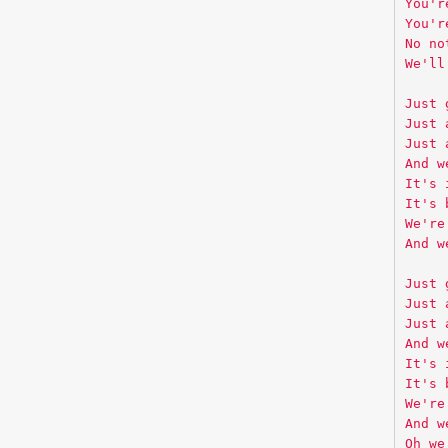
You'r
You'r
No no
We'll
Just 
Just 
Just 
And w
It's 
It's 
We're
And w
Just 
Just 
Just 
And w
It's 
It's 
We're
And w
Oh we