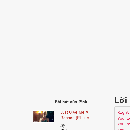
Lời 
Bài hát của
P!nk
Just Give Me A
Right
Reason (Ft. fun.)
You w
You s
By
And I