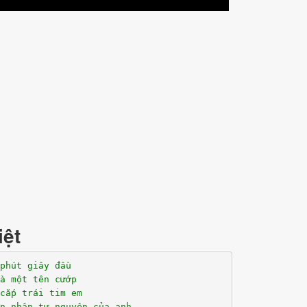
iệt
phút giây đầu
à một tên cướp
cắp trái tim em
n nhân tự nguyện của anh