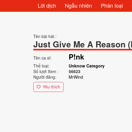
Lời dịch
Ngẫu nhiên
Phân loại
Tên bài hát :
Just Give Me A Reason (F
P!nk
Tên ca sĩ:
Thể loại:
Unknow Category
Số lượt Xem :
56623
Người đăng:
MrWind
Yêu thích