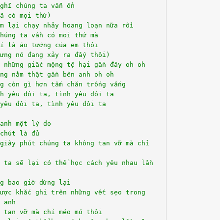
ghĩ chúng ta vẫn ổn
ã có mọi thứ)
m lại chạy nhảy hoang loạn nữa rồi
húng ta vẫn có mọi thứ mà
ỉ là ảo tưởng của em thôi
ưng nó đang xảy ra đấy thôi)
 những giấc mộng tệ hại gần đây oh oh
ng nằm thật gần bên anh oh oh
g còn gì hơn tấm chăn trống vắng
h yêu đôi ta, tình yêu đôi ta
yêu đôi ta, tình yêu đôi ta
anh một lý do
chút là đủ
giây phút chúng ta không tan vỡ mà chỉ
 ta sẽ lại có thể học cách yêu nhau lần
g bao giờ dừng lại
ược khắc ghi trên những vết sẹo trong
 anh
 tan vỡ mà chỉ méo mó thôi