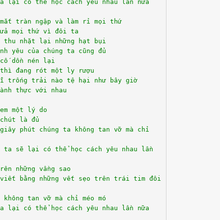
a lại có thể học cách yêu nhau lần nữa
mắt tràn ngập và làm rỉ mọi thứ
ửa mọi thứ vì đôi ta
 thu nhặt lại những hạt bụi
nh yêu của chúng ta cũng đủ
cố dồn nén lại
thì đang rót một ly rượu
i trống trải nào tệ hại như bây giờ
ành thực với nhau
em một lý do
chút là đủ
giây phút chúng ta không tan vỡ mà chỉ
 ta sẽ lại có thể học cách yêu nhau lần
rên những vầng sao
 viết bằng những vết sẹo trên trái tim đôi
 không tan vỡ mà chỉ méo mó
a lại có thể học cách yêu nhau lần nữa