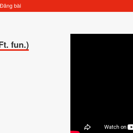
Đăng bài
t. fun.)