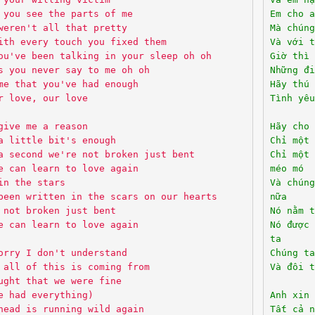
 you see the parts of me
Em cho a
weren't all that pretty
Mà chúng
ith every touch you fixed them
Và với t
ou've been talking in your sleep oh oh
Giờ thì 
s you never say to me oh oh
Những đi
me that you've had enough
Hãy thú 
r love, our love
Tình yêu
give me a reason
Hãy cho 
a little bit's enough
Chỉ một 
a second we're not broken just bent
Chỉ một 
e can learn to love again
méo mó
in the stars
Và chúng
been written in the scars on our hearts
nữa
 not broken just bent
Nó nằm t
e can learn to love again
Nó được
ta
orry I don't understand
Chúng ta
 all of this is coming from
Và đôi t
ught that we were fine
e had everything)
Anh xin 
head is running wild again
Tất cả n