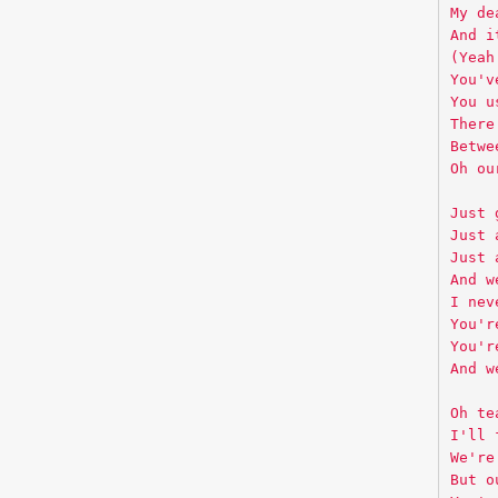
My de
And i
(Yeah
You'v
You u
There
Betwe
Oh ou
Just 
Just 
Just 
And w
I nev
You'r
You'r
And w
Oh te
I'll 
We're
But o