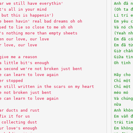
ar we still have everythin'
Anh đã n
t's all in your mind
(Oh ta đ
 but this is happenin')
Lí trí e
e been havin' real bad dreams oh oh
Em yêu c
sed to lie so close to me oh oh
Và nó ch
's nothing more than empty sheets
(Yeah nh
en our love, our love
Em đã có
r love, our love
Em đã từ
Giờ chẳn
give me a reason
Giữa tìn
a little bit's enough
Oh tình 
a second we're not broken just bent
e can learn to love again
Hãy cho 
er stopped
Chỉ một 
e still written in the scars on my heart
Chỉ một 
e not broken just bent
méo mó
e can learn to love again
Và chúng
nữa
ar ducts and rust
Anh khôn
fix it for us
Em vẫn đ
 collecting dust
trái tim
ur love's enough
Em không