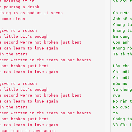
e holding it in
Và đôi t
e pouring a drink
thing is as bad as it seems
Oh nước 
 come clean
Anh sẽ s
Chúng ta
give me a reason
Nhưng tì
a little bit's enough
Em đang 
a second we're not broken just bent
Còn anh 
e can learn to love again
Không nỗ
in the stars
Ta sẽ th
been written in the scars on our hearts
 not broken just bent
Hãy cho 
e can learn to love again
Chỉ một 
Chỉ một 
give me a reason
méo mó
a little bit's enough
Và chúng
a second we're not broken just bent
nữa
e can learn to love again
Nó nằm t
in the stars
Nó được
been written in the scars on our hearts
ta
 not broken just bent
Chúng ta
e can learn to love again
Và đôi t
 can learn to love again