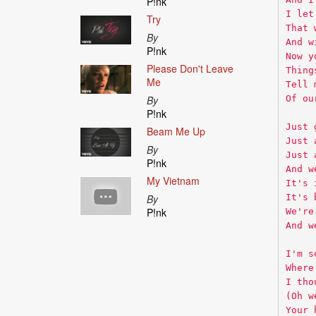
P!nk
I let
Try
That 
By
And w
P!nk
Now y
Please Don't Leave
Thing
Me
Tell 
Of ou
By
P!nk
Just 
Beam Me Up
Just 
By
Just 
P!nk
And w
My Vietnam
It's 
It's 
By
P!nk
We're
And w
I'm s
Where
I tho
(Oh w
Your 