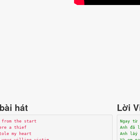
bài hát
Lời V
 from the start
Ngay từ 
ere a thief
Anh đã l
tole my heart
Anh lấy 
 your willing victim
Và em nạ