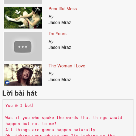
Beautiful Mess
By
Jason Mraz
I'm Yours
By
Jason Mraz
The Woman I Love
By
Jason Mraz
Lời bài hát
You & I both
Was it you who spoke the words that things would
happen but not to me?
All things are gonna happen naturally
Oh, taking your advice and I'm looking on the