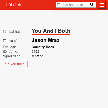
Lời dịch
You And I Both
Tên bài hát :
Jason Mraz
Tên ca sĩ:
Thể loại:
Country Rock
Số lượt Xem :
2492
Người đăng:
MrWind
Yêu thích