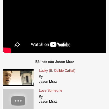
Bài hát của
Jason Mraz
Lucky (ft. Colbie Caillat)
By
Jason Mraz
Love Someone
By
Jason Mraz