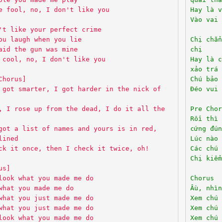
e fool, no, I don't like you
Hay là v
Vào vai 
't like your perfect crime
ou laugh when you lie
Chị chẳn
aid the gun was mine
chị
 cool, no, I don't like you
Hay là c
xảo trá
Chorus]
Chú bảo 
 got smarter, I got harder in the nick of
Đéo vui 
, I rose up from the dead, I do it all the
Pre Chor
Rồi thì 
got a list of names and yours is in red,
cứng đún
lined
Lúc nào 
ck it once, then I check it twice, oh!
Các chú 
Chị kiểm
us]
look what you made me do
Chorus
what you made me do
Ầu, nhì
what you just made me do
Xem chú 
what you just made me do
Xem chú 
look what you made me do
Xem chú 