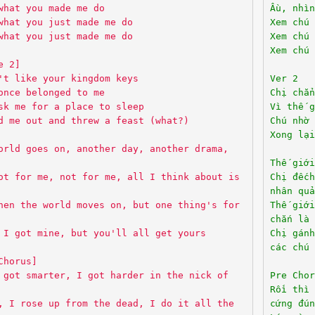
what you made me do
Ầu, nhì
what you just made me do
Xem chú 
what you just made me do
Xem chú 
Xem chú 
e 2]
't like your kingdom keys
Ver 2
once belonged to me
Chị chẳn
sk me for a place to sleep
Vì thế g
d me out and threw a feast (what?)
Chú nhờ 
Xong lại
orld goes on, another day, another drama,
Thế giới
ot for me, not for me, all I think about is
Chị đếch
nhân quả
hen the world moves on, but one thing's for
Thế giớ
chắn là
 I got mine, but you'll all get yours
Chị gánh
các chú 
Chorus]
 got smarter, I got harder in the nick of
Pre Chor
Rồi thì 
, I rose up from the dead, I do it all the
cứng đún