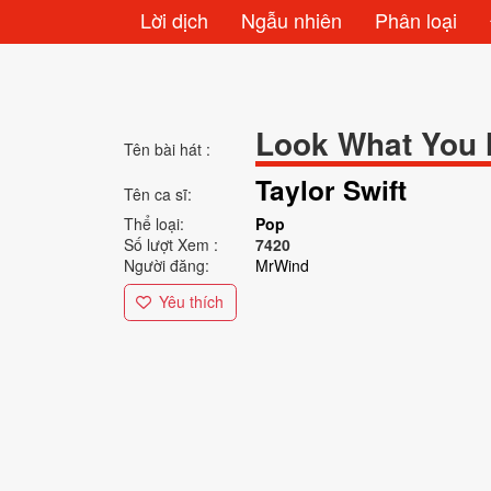
Lời dịch
Ngẫu nhiên
Phân loại
Look What You
Tên bài hát :
Taylor Swift
Tên ca sĩ:
Thể loại:
Pop
Số lượt Xem :
7420
Người đăng:
MrWind
Yêu thích