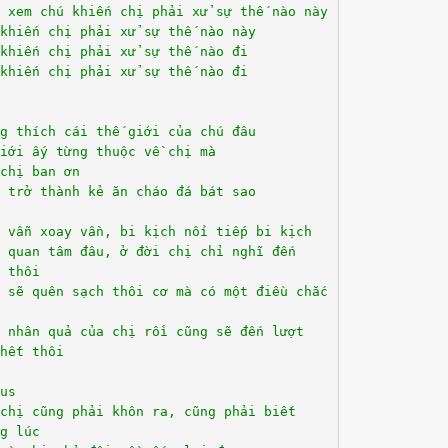
n xem chú khiến chị phải xử sự thế nào này
khiến chị phải xử sự thế nào này
khiến chị phải xử sự thế nào đi
khiến chị phải xử sự thế nào đi
g thích cái thế giới của chú đâu
iới ấy từng thuộc về chị mà
chị ban ơn
 trở thành kẻ ăn cháo đá bát sao
 vẫn xoay vần, bi kịch nối tiếp bi kịch
 quan tâm đâu, ở đời chị chỉ nghĩ đến
 thôi
i sẽ quên sạch thôi cơ mà có một điều chắc
 nhân quả của chị rồi cũng sẽ đến lượt
hết thôi
us
chị cũng phải khôn ra, cũng phải biết
g lúc