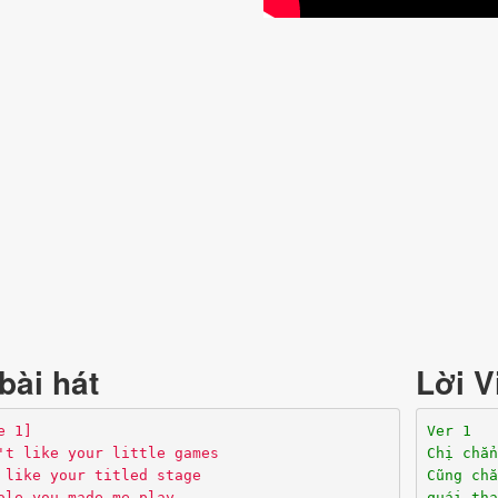
bài hát
Lời V
e 1]
Ver 1
't like your little games
Chị chẳn
 like your titled stage
Cũng chẳ
ole you made me play
quái tha