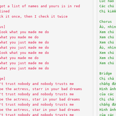
Lúc nào 
got a list of names and yours is in red
Các chú 
lined
Chị kiểm
ck it once, then I check it twice
Chorus
us]
Ầu, nhì
look what you made me do
Xem chú 
what you made me do
Xem chú 
what you just made me do
Xem chú 
what you just made me do
Ầu, nhì
look what you made me do
Xem chú 
what you made me do
Xem chú 
what you just made me do
Xem chú 
what you just made me do
Bridge
ge]
Chị chả 
't trust nobody and nobody trusts me
chẳng đứ
be the actress, starr in your bad dreams
Hình ảnh
't trust nobody and nobody trusts me
của các 
be the actress, star in your bad dreams
Chị chả 
't trust nobody and nobody trusts me
chẳng đứ
be the actress, star in your bad dreams
Hình ảnh
't trust nobody and nobody trusts me
của các 