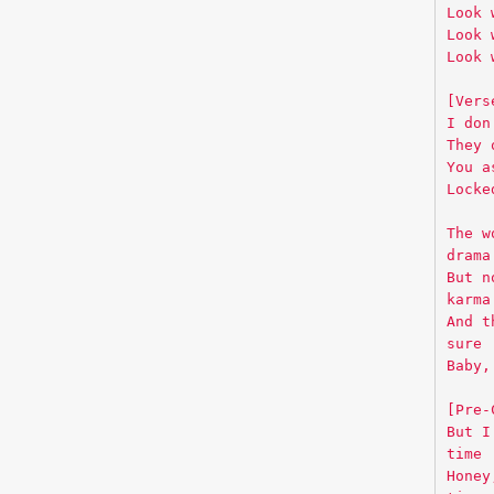
Look 
Look 
Look 
[Vers
I don
They 
You a
Locke
The w
drama
But n
karma
And t
sure
Baby,
[Pre-
But I
time
Honey