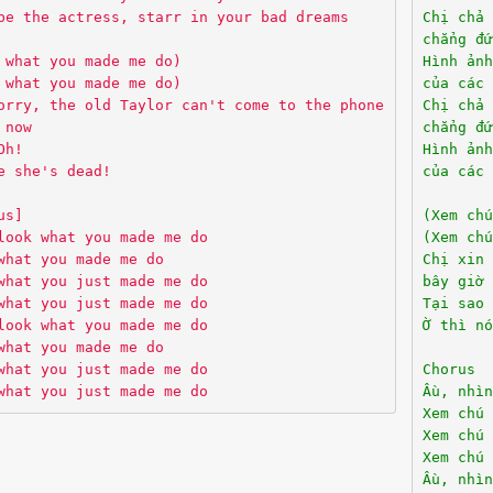
be the actress, starr in your bad dreams
Chị chả 
chẳng đứ
 what you made me do)
Hình ảnh
 what you made me do)
của các 
orry, the old Taylor can't come to the phone
Chị chả 
 now
chẳng đứ
Oh!
Hình ảnh
e she's dead!
của các 
us]
(Xem chú
look what you made me do
(Xem chú
what you made me do
Chị xin 
what you just made me do
bây giờ 
what you just made me do
Tại sao 
look what you made me do
Ờ thì nó
what you made me do
what you just made me do
Chorus
what you just made me do
Ầu, nhì
Xem chú 
Xem chú 
Xem chú 
Ầu, nhì