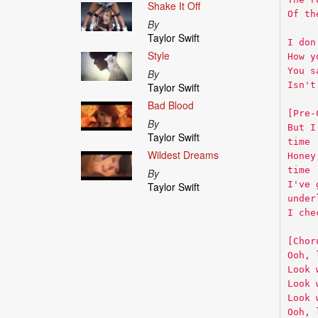
Shake It Off
Of th
By
Taylor Swift
I don
Style
How y
You s
By
Isn't
Taylor Swift
Bad Blood
[Pre-
By
But I
Taylor Swift
time
Wildest Dreams
Honey
time
By
I've 
Taylor Swift
under
I che
[Chor
Ooh, 
Look 
Look 
Look 
Ooh, 