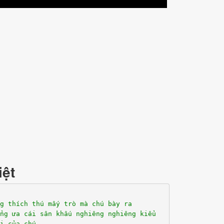
iệt
g thích thú mấy trò mà chú bày ra
ng ưa cái sân khấu nghiêng nghiêng kiểu
i của chú