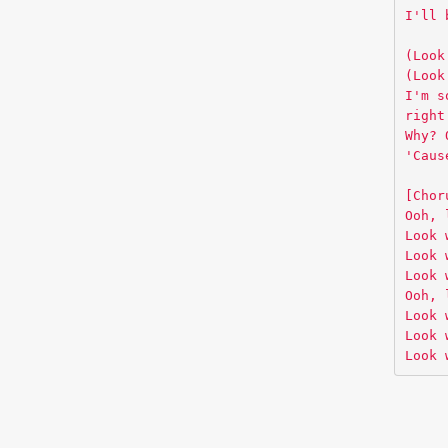
I'll 
(Look
(Look
I'm s
right
Why? 
'Caus
[Chor
Ooh, 
Look 
Look 
Look 
Ooh, 
Look 
Look 
Look 