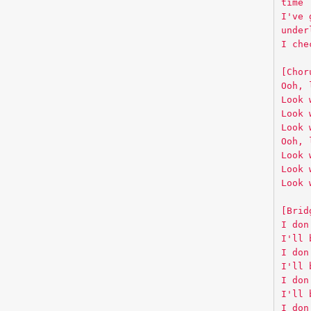
time
I've 
under
I che
[Chor
Ooh, 
Look 
Look 
Look 
Ooh, 
Look 
Look 
Look 
[Brid
I don
I'll 
I don
I'll 
I don
I'll 
I don