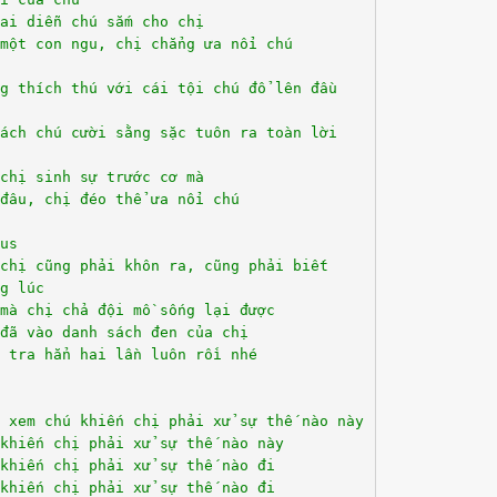
ai diễn chú sắm cho chị
một con ngu, chị chẳng ưa nổi chú
g thích thú với cái tội chú đổ lên đầu
ách chú cười sằng sặc tuôn ra toàn lời
chị sinh sự trước cơ mà
đâu, chị đéo thể ưa nổi chú
us
chị cũng phải khôn ra, cũng phải biết
g lúc
mà chị chả đội mồ sống lại được
đã vào danh sách đen của chị
 tra hẳn hai lần luôn rồi nhé
n xem chú khiến chị phải xử sự thế nào này
khiến chị phải xử sự thế nào này
khiến chị phải xử sự thế nào đi
khiến chị phải xử sự thế nào đi