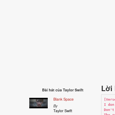
Lời 
Bài hát của
Taylor Swift
Blank Space
[Vers
I don
By
Don't
Taylor Swift
The r