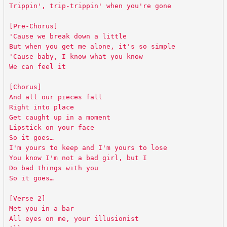
Trippin', trip-trippin' when you're gone
[Pre-Chorus]
'Cause we break down a little
But when you get me alone, it's so simple
'Cause baby, I know what you know
We can feel it
[Chorus]
And all our pieces fall
Right into place
Get caught up in a moment
Lipstick on your face
So it goes…
I'm yours to keep and I'm yours to lose
You know I'm not a bad girl, but I
Do bad things with you
So it goes…
[Verse 2]
Met you in a bar
All eyes on me, your illusionist