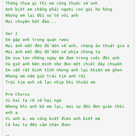
Thắng thua gì thì em cũng thuộc về anh
Anh biết em chẳng phải người con gái hư hỏng
Nhưng em lại đối xử tệ với anh
Mọi chuyện bắt đầu...
Ver 2
Em gặp anh trong quán rượu
Mọi ánh mắt đều đổ dồn về anh, chàng ảo thuật gia à
Mọi ánh mắt đều đổ dồn về phía chúng ta
Em xua tan những ngày ảm đạm trong cuộc đời anh
Và giữ anh bên mình như đeo một chiếc dây chuyền
Em vẫn rất bình tĩnh nhưng anh lại khiến em ghen
Nhưng em nắm giữ trái tim anh rồi
Trái tim anh sẽ lạc nhịp khi thiếu em
Pre Chorus
Vì hai ta rẽ về hai ngả
Nhưng khi anh bỏ em lại, mọi sự đều đơn giản thôi
anh ạ
Vì anh à, em cũng biết điều anh biết mà
Cả hai ta đều cảm nhận được