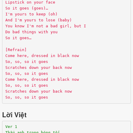
Lipstick on your face
So it goes (goes)…
I'm yours to keep (oh)
And I'm yours to lose (baby)
You know I'm not a bad girl, but I
Do bad things with you
So it goes…
[Refrain]
Come here, dressed in black now
So, so, so it goes
Scratches down your back now
So, so, so it goes
Come here, dressed in black now
So, so, so it goes
Scratches down your back now
So, so, so it goes
Lời Việt
Ver 1
Thấy anh trong bóng tối