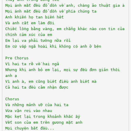
Mọi ánh mắt đều đổ dồn về anh, chàng ảo thuật gia à
Mọi ánh mắt đều đổ dồn về phía chúng ta
Anh khiến họ tan biến hết
Và anh cắt em làm đôi
Chiếc lồng bằng vàng, em chẳng khác nào con tin của
chính cảm xúc của em
Em lại va phải tường nữa rồi
Em cứ vấp ngã hoài khi không có anh ở bên
Pre Chorus
Vì hai ta rẽ về hai ngả
Nhưng khi anh bỏ em lại, mọi sự đều đơn giản thôi
anh ạ
Vì anh à, em cũng biết điều anh biết mà
Cả hai ta đều cảm nhận được
Chorus
Và những mảnh vỡ của hai ta
Vừa vặn rơi vào nhau
Mặc kẹt lại trong khoảnh khắc ấy
Vết son của em trên gương mặt anh
Mọi chuyện bắt đầu...