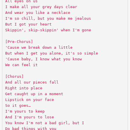
All eyes on us
I make all your grey days clear
And wear you like a necklace
I'm so chill, but you make me jealous
But I got your heart
Skippin', skip-skippin' when I'm gone
[Pre-Chorus]
'Cause we break down a little
But when I get you alone, it's so simple
'Cause baby, I know what you know
We can feel it
[Chorus]
And all our pieces fall
Right into place
Get caught up in a moment
Lipstick on your face
So it goes…
I'm yours to keep
And I'm yours to lose
You know I'm not a bad girl, but I
Do bad things with you