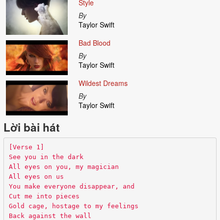
Style
By
Taylor Swift
Bad Blood
By
Taylor Swift
Wildest Dreams
By
Taylor Swift
Lời bài hát
[Verse 1]
See you in the dark
All eyes on you, my magician
All eyes on us
You make everyone disappear, and
Cut me into pieces
Gold cage, hostage to my feelings
Back against the wall