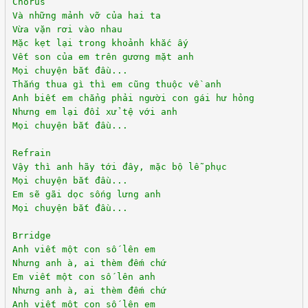
Chorus
Và những mảnh vỡ của hai ta
Vừa vặn rơi vào nhau
Mặc kẹt lại trong khoảnh khắc ấy
Vết son của em trên gương mặt anh
Mọi chuyện bắt đầu...
Thắng thua gì thì em cũng thuộc về anh
Anh biết em chẳng phải người con gái hư hỏng
Nhưng em lại đối xử tệ với anh
Mọi chuyện bắt đầu...
Refrain
Vậy thì anh hãy tới đây, mặc bộ lễ phục
Mọi chuyện bắt đầu...
Em sẽ gãi dọc sống lưng anh
Mọi chuyện bắt đầu...
Brridge
Anh viết một con số lên em
Nhưng anh à, ai thèm đếm chứ
Em viết một con số lên anh
Nhưng anh à, ai thèm đếm chứ
Anh viết một con số lên em