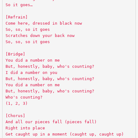
So it goes…
[Refrain]
Come here, dressed in black now
So, so, so it goes
Scratches down your back now
So, so, so it goes
[Bridge]
You did a number on me
But, honestly, baby, who's counting?
I did a number on you
But, honestly, baby, who's counting?
You did a number on me
But, honestly, baby, who's counting?
Who's counting?
(1, 2, 3)
[Chorus]
And all our pieces fall (pieces fall)
Right into place
Get caught up in a moment (caught up, caught up)