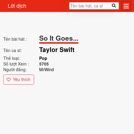
Lời dịch
So It Goes...
Tên bài hát :
Taylor Swift
Tên ca sĩ:
Thể loại:
Pop
Số lượt Xem :
5705
Người đăng:
MrWind
Yêu thích